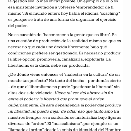
la gestión sea lo más eficaz posible. Un ejemplo de ello es
esa insistente invitación a volverse “emprendedor de ti
mismo”. Si el mundo entero hoy habla el idioma “coaching”
es porque se trata de una forma de organizar el ejercicio
del poder.
No es cuestión de “hacer creer a la gente que es libre”. Es
una cuestión de producción de la realidad misma ya que es
necesario que cada uno decida libremente bajo qué
condiciones prefiere ser gestionado. Es necesario producir
la libre opción, promoverla, canalizarla, explotarla. La
libertad no está dada; debe ser producida.
¿De dónde viene entonces el “malestar en la cultura” de un
mundo tan perfecto? No tanto del hecho – por demás cierto
– de que el liberalismo no puede “gestionar la libertad” sin
altas dosis de violencia.
Viene tal vez del abrazo sin fin
entre el poder y la libertad que promueve el orden
gubernamental. En esta dependencia al poder que produce
mi libertad, no puedo dejar de odiar eso que tanto amo.
En
nuestros tiempos, esa confusión se materializa bajo figuras
diversas de “orden”. El “masculinismo”, por ejemplo, es un
“llamado al orden” desde la crisis de identidad del Hombre