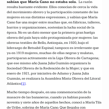
sabían que María Cano no estaba sola.
La razón
resulta bastante evidente. Ellos conocían de cerca la vida
del movimiento obrero y la participación constante de las
mujeres en sus distintas expresiones, y sabían que María
Cano fue una mujer entre muchas que, en fábricas, talleres,
barrios y organizaciones, sostenían la lucha social de la
época. No es un dato menor que la primera gran huelga
obrera del país haya sido protagonizada por mujeres: las
obreras textiles de Bello, Antioquia, en 1920, bajo el
liderazgo de Betsabé Espinal; tampoco es irrelevante que
ya en 1919 mujeres, muchas de ellas negras y mulatas,
participaran activamente en la Liga Obrera de Cartagena;
que ese mismo año Juana Julia Guzmán organizara la
Sociedad Obrera de la Redención de la Mujer; y que en
enero de 1921, por iniciativa de Adamo y Juana Julia
Guzmán, se realizara la Asamblea Mixta Obrera del Litoral
Atlántico
[1]
.
Mucho tiempo después, en una conmemoración de la
masacre de las bananeras, cuando ya habían pasado
noventa y siete años de aquellos hechos, conocí a María Tila
de Uribe, sobrina de María Cano. Que llegaba con