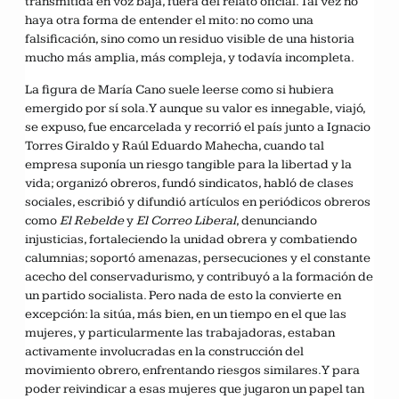
transmitida en voz baja, fuera del relato oficial. Tal vez no
haya otra forma de entender el mito: no como una
falsificación, sino como un residuo visible de una historia
mucho más amplia, más compleja, y todavía incompleta.
La figura de María Cano suele leerse como si hubiera
emergido por sí sola. Y aunque su valor es innegable, viajó,
se expuso, fue encarcelada y recorrió el país junto a Ignacio
Torres Giraldo y Raúl Eduardo Mahecha, cuando tal
empresa suponía un riesgo tangible para la libertad y la
vida; organizó obreros, fundó sindicatos, habló de clases
sociales, escribió y difundió artículos en periódicos obreros
como
El Rebelde
y
El Correo Liberal
, denunciando
injusticias, fortaleciendo la unidad obrera y combatiendo
calumnias; soportó amenazas, persecuciones y el constante
acecho del conservadurismo, y contribuyó a la formación de
un partido socialista. Pero nada de esto la convierte en
excepción: la sitúa, más bien, en un tiempo en el que las
mujeres, y particularmente las trabajadoras, estaban
activamente involucradas en la construcción del
movimiento obrero, enfrentando riesgos similares. Y para
poder reivindicar a esas mujeres que jugaron un papel tan