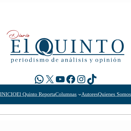
WhatsApp
X
YouTube
Facebook
Instagram
TikTok
INICIO
El Quinto Reporta
Columnas
Autores
Quienes Somos