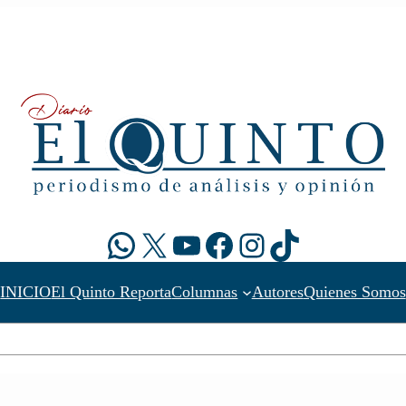
WhatsApp
X
YouTube
Facebook
Instagram
TikTok
INICIO
El Quinto Reporta
Columnas
Autores
Quienes Somos