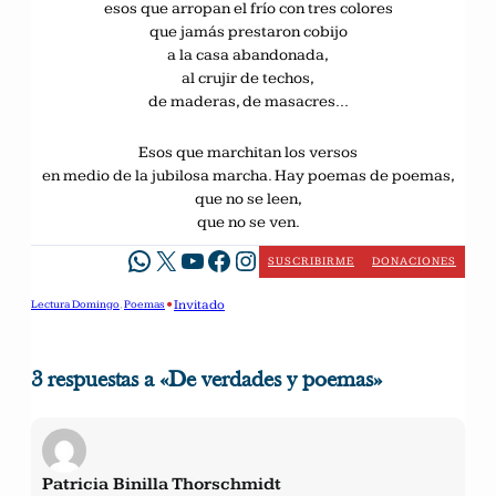
esos que arropan el frío con tres colores
que jamás prestaron cobijo
a la casa abandonada,
al crujir de techos,
de maderas, de masacres…
Esos que marchitan los versos
en medio de la jubilosa marcha. Hay poemas de poemas,
que no se leen,
que no se ven.
WhatsApp
X
YouTube
Facebook
Instagram
SUSCRIBIRME
DONACIONES
•
Invitado
Lectura Domingo
, 
Poemas
3 respuestas a «De verdades y poemas»
Patricia Binilla Thorschmidt