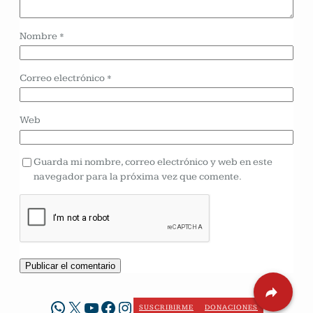
Nombre
*
Correo electrónico
*
Web
Guarda mi nombre, correo electrónico y web en este
navegador para la próxima vez que comente.
WhatsApp
X
YouTube
Facebook
Instagram
SUSCRIBIRME
DONACIONES