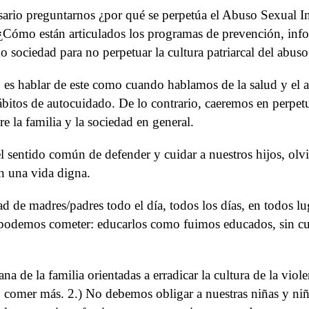
cesario preguntarnos ¿por qué se perpetúa el Abuso Sexual I
 ¿Cómo están articulados los programas de prevención, info
sociedad para no perpetuar la cultura patriarcal del abuso 
, es hablar de este como cuando hablamos de la salud y el a
ábitos de autocuidado. De lo contrario, caeremos en perpetu
 la familia y la sociedad en general.
 el sentido común de defender y cuidar a nuestros hijos, ol
n una vida digna.
de madres/padres todo el día, todos los días, en todos luga
 podemos cometer: educarlos como fuimos educados, sin cues
ana de la familia orientadas a erradicar la cultura de la vio
comer más. 2.) No debemos obligar a nuestras niñas y niños