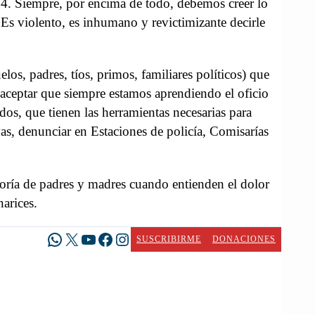
 4. Siempre, por encima de todo, debemos creer lo
 Es violento, es inhumano y revictimizante decirle
os, padres, tíos, primos, familiares políticos) que
 aceptar que siempre estamos aprendiendo el oficio
os, que tienen las herramientas necesarias para
ivas, denunciar en Estaciones de policía, Comisarías
ayoría de padres y madres cuando entienden el dolor
arices.
WhatsApp
X
YouTube
Facebook
Instagram
SUSCRIBIRME
DONACIONES