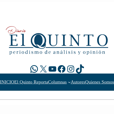
WhatsApp
X
YouTube
Facebook
Instagram
TikTok
INICIO
El Quinto Reporta
Columnas
Autores
Quienes Somos