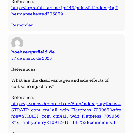
References:
https://argrathi.stars.ne.jp:443/pukiwiki/index.php?
hermansehested306869
Responder
boehsergarfield.de
27 de marzo de 2026
References:
What are the disadvantages and side effects of
cortisone injections?
References:
https://jasminsideenreich.de/Blog/index.php/;focus=
STRATP_com_cm4all_wdn_Flatpress_7099662&fra
me=STRATP_com_cm4all_wdn_Flatpress_709966
2?x=entry:entry210912-161141%3Bcomments:1