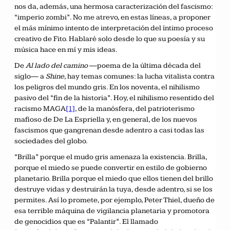
nos da, además, una hermosa caracterización del fascismo:
“imperio zombi”. No me atrevo, en estas líneas, a proponer
el más mínimo intento de interpretación del íntimo proceso
creativo de Fito. Hablaré solo desde lo que su poesía y su
música hace en mí y mis ideas.
De
Al lado del camino
—poema de la última década del
siglo— a
Shine,
hay temas comunes: la lucha vitalista contra
los peligros del mundo gris. En los noventa, el nihilismo
pasivo del “fin de la historia”. Hoy, el nihilismo resentido del
racismo MAGA
[1]
, de la manósfera, del patrioterismo
mafioso de De La Espriella y, en general, de los nuevos
fascismos que gangrenan desde adentro a casi todas las
sociedades del globo.
“Brilla” porque el mudo gris amenaza la existencia. Brilla,
porque el miedo se puede convertir en estilo de gobierno
planetario. Brilla porque el miedo que ellos tienen del brillo
destruye vidas y destruirán la tuya, desde adentro, si se los
permites. Así lo promete, por ejemplo, Peter Thiel, dueño de
esa terrible máquina de vigilancia planetaria y promotora
de genocidios que es “Palantir”. El llamado