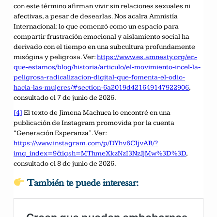
con este término afirman vivir sin relaciones sexuales ni
afectivas, a pesar de desearlas. Nos acalra Amnistía
Internacional: lo que comenzó como un espacio para
compartir frustración emocional y aislamiento social ha
derivado con el tiempo en una subcultura profundamente
misógina y peligrosa. Ver:
https://www.es.amnesty.org/en-
que-estamos/blog/historia/articulo/el-movimiento-incel-la-
peligrosa-radicalizacion-digital-que-fomenta-el-odio-
hacia-las-mujeres/#section-6a2019d421649147922906
,
consultado el 7 de junio de 2026.
[4]
El texto de Jimena Machuca lo encontré en una
publicación de Instagram promovida por la cuenta
“Generación Esperanza”. Ver:
https://www.instagram.com/p/DYhv6CIjvAB/?
img_index=9&igsh=MThmeXkzNzI3NzJjMw%3D%3D
,
consultado el 8 de junio de 2026.
También te puede interesar: