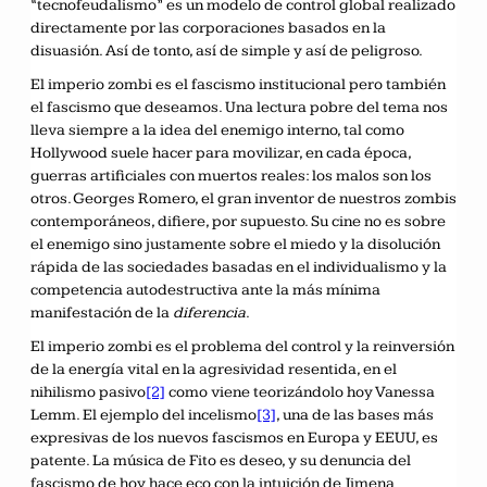
“tecnofeudalismo” es un modelo de control global realizado
directamente por las corporaciones basados en la
disuasión. Así de tonto, así de simple y así de peligroso.
El imperio zombi es el fascismo institucional pero también
el fascismo que deseamos. Una lectura pobre del tema nos
lleva siempre a la idea del enemigo interno, tal como
Hollywood suele hacer para movilizar, en cada época,
guerras artificiales con muertos reales: los malos son los
otros. Georges Romero, el gran inventor de nuestros zombis
contemporáneos, difiere, por supuesto. Su cine no es sobre
el enemigo sino justamente sobre el miedo y la disolución
rápida de las sociedades basadas en el individualismo y la
competencia autodestructiva ante la más mínima
manifestación de la
diferencia
.
El imperio zombi es el problema del control y la reinversión
de la energía vital en la agresividad resentida, en el
nihilismo pasivo
[2]
como viene teorizándolo hoy Vanessa
Lemm. El ejemplo del incelismo
[3]
, una de las bases más
expresivas de los nuevos fascismos en Europa y EEUU, es
patente. La música de Fito es deseo, y su denuncia del
fascismo de hoy hace eco con la intuición de Jimena