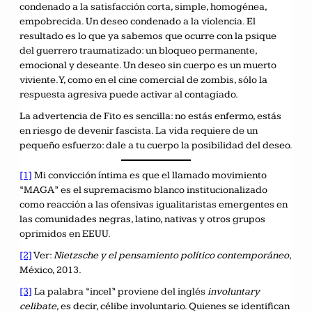
condenado a la satisfacción corta, simple, homogénea,
empobrecida. Un deseo condenado a la violencia. El
resultado es lo que ya sabemos que ocurre con la psique
del guerrero traumatizado: un bloqueo permanente,
emocional y deseante. Un deseo sin cuerpo es un muerto
viviente. Y, como en el cine comercial de zombis, sólo la
respuesta agresiva puede activar al contagiado.
La advertencia de Fito es sencilla: no estás enfermo, estás
en riesgo de devenir fascista. La vida requiere de un
pequeño esfuerzo: dale a tu cuerpo la posibilidad del deseo.
[1]
Mi convicción íntima es que el llamado movimiento
“MAGA” es el supremacismo blanco institucionalizado
como reacción a las ofensivas igualitaristas emergentes en
las comunidades negras, latino, nativas y otros grupos
oprimidos en EEUU.
[2]
Ver:
Nietzsche y el pensamiento político contemporáneo
,
México, 2013.
[3]
La palabra “incel” proviene del inglés
involuntary
celibate
, es decir, célibe involuntario. Quienes se identifican