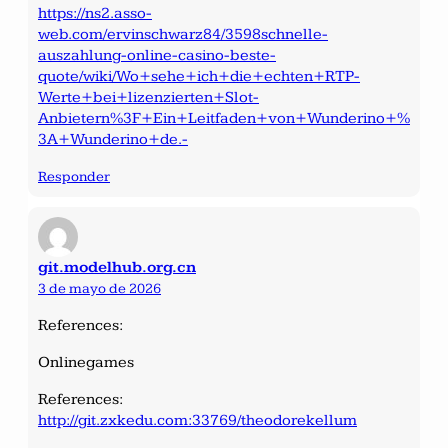
https://ns2.asso-
web.com/ervinschwarz84/3598schnelle-
auszahlung-online-casino-beste-
quote/wiki/Wo+sehe+ich+die+echten+RTP-
Werte+bei+lizenzierten+Slot-
Anbietern%3F+Ein+Leitfaden+von+Wunderino+%
3A+Wunderino+de.-
Responder
git.modelhub.org.cn
3 de mayo de 2026
References:
Onlinegames
References:
http://git.zxkedu.com:33769/theodorekellum