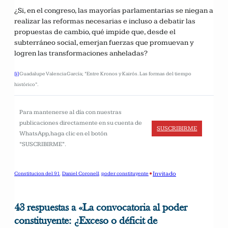
¿Si, en el congreso, las mayorías parlamentarias se niegan a
realizar las reformas necesarias e incluso a debatir las
propuestas de cambio, qué impide que, desde el
subterráneo social, emerjan fuerzas que promuevan y
logren las transformaciones anheladas?
[i]
Guadalupe Valencia García; “Entre Kronos y Kairós. Las formas del tiempo
histórico”.
Para mantenerse al día con nuestras
publicaciones directamente en su cuenta de
SUSCRIBIRME
WhatsApp, haga clic en el botón
“SUSCRIBIRME”.
•
Invitado
Constitucion del 91
, 
Daniel Coronell
, 
poder constituyente
43 respuestas a «La convocatoria al poder
constituyente: ¿Exceso o déficit de