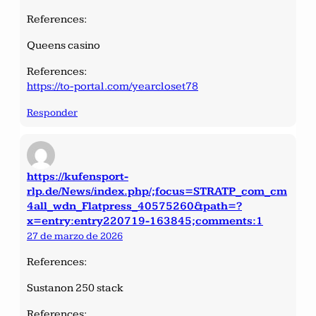
References:
Queens casino
References:
https://to-portal.com/yearcloset78
Responder
https://kufensport-
rlp.de/News/index.php/;focus=STRATP_com_cm
4all_wdn_Flatpress_40575260&path=?
x=entry:entry220719-163845;comments:1
27 de marzo de 2026
References:
Sustanon 250 stack
References: