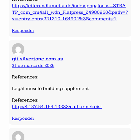
https://letterundlametta.de/index.php/;focus=STRA
TP_com_cm4all_wdn_Flatpress_24980960&path=?
x=entry:entry221210-164904%3Bcomments:1
Responder
git.silvertone.com.au
31 de marzo de 2026
References:
Legal muscle building supplement
References:
http://8.137.54.164:13333/catharinekeisl
Responder