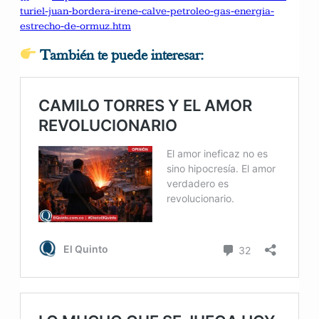
turiel-juan-bordera-irene-calve-petroleo-gas-energia-
estrecho-de-ormuz.htm
También te puede interesar: