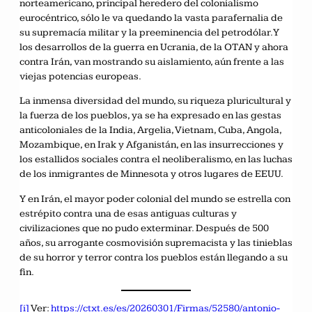
norteamericano, principal heredero del colonialismo
eurocéntrico, sólo le va quedando la vasta parafernalia de
su supremacía militar y la preeminencia del petrodólar. Y
los desarrollos de la guerra en Ucrania, de la OTAN y ahora
contra Irán, van mostrando su aislamiento, aún frente a las
viejas potencias europeas.
La inmensa diversidad del mundo, su riqueza pluricultural y
la fuerza de los pueblos, ya se ha expresado en las gestas
anticoloniales de la India, Argelia, Vietnam, Cuba, Angola,
Mozambique, en Irak y Afganistán, en las insurrecciones y
los estallidos sociales contra el neoliberalismo, en las luchas
de los inmigrantes de Minnesota y otros lugares de EEUU.
Y en Irán, el mayor poder colonial del mundo se estrella con
estrépito contra una de esas antiguas culturas y
civilizaciones que no pudo exterminar. Después de 500
años, su arrogante cosmovisión supremacista y las tinieblas
de su horror y terror contra los pueblos están llegando a su
fin.
[i]
Ver:
https://ctxt.es/es/20260301/Firmas/52580/antonio-