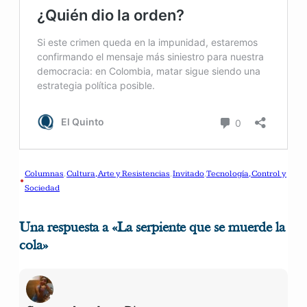
Columnas
, 
Cultura, Arte y Resistencias
, 
Invitado
, 
Tecnología, Control y
•
Sociedad
Una respuesta a «La serpiente que se muerde la
cola»