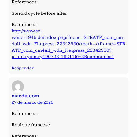
References:
Steroid cycle before after
References:
http://www.sc-
weiler1946.de/index.php/;focus=STRATP_com_cm
4all_wdn_Flatpress_22342930&path=&frame=STR
ATP_com_cm4all_wdn_Flatpress_22342930?
x=entry:entry190722-182116%3Bcomments:1
Responder
oiaedu.com
27 de marzo de 2026
References:
Roulette francese
References: