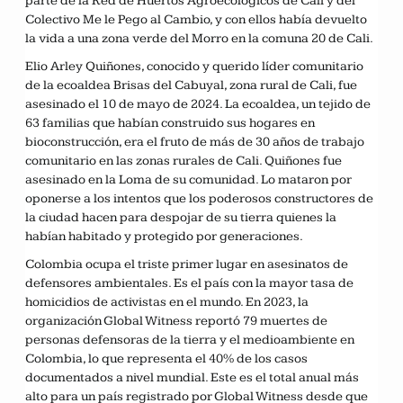
parte de la Red de Huertos Agroecológicos de Cali y del
Colectivo Me le Pego al Cambio, y con ellos había devuelto
la vida a una zona verde del Morro en la comuna 20 de Cali.
Elio Arley Quiñones, conocido y querido líder comunitario
de la ecoaldea Brisas del Cabuyal, zona rural de Cali, fue
asesinado el 10 de mayo de 2024. La ecoaldea, un tejido de
63 familias que habían construido sus hogares en
bioconstrucción, era el fruto de más de 30 años de trabajo
comunitario en las zonas rurales de Cali. Quiñones fue
asesinado en la Loma de su comunidad. Lo mataron por
oponerse a los intentos que los poderosos constructores de
la ciudad hacen para despojar de su tierra quienes la
habían habitado y protegido por generaciones.
Colombia ocupa el triste primer lugar en asesinatos de
defensores ambientales. Es el país con la mayor tasa de
homicidios de activistas en el mundo. En 2023, la
organización Global Witness reportó 79 muertes de
personas defensoras de la tierra y el medioambiente en
Colombia, lo que representa el 40% de los casos
documentados a nivel mundial. Este es el total anual más
alto para un país registrado por Global Witness desde que