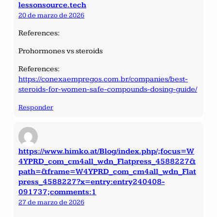
lessonsource.tech
20 de marzo de 2026
References:
Prohormones vs steroids
References:
https://conexaempregos.com.br/companies/best-
steroids-for-women-safe-compounds-dosing-guide/
Responder
https://www.himko.at/Blog/index.php/;focus=W
4YPRD_com_cm4all_wdn_Flatpress_4588227&
path=&frame=W4YPRD_com_cm4all_wdn_Flat
press_4588227?x=entry:entry240408-
091737;comments:1
27 de marzo de 2026