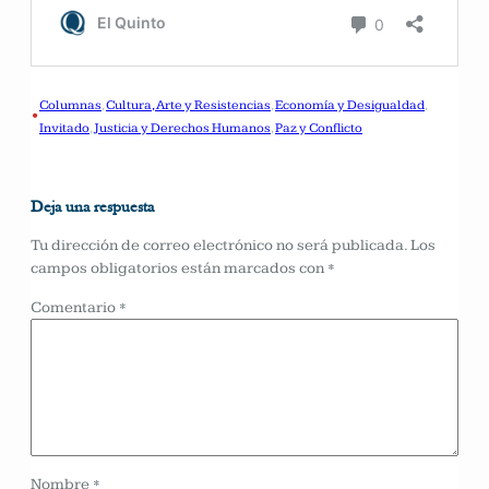
Columnas
, 
Cultura, Arte y Resistencias
, 
Economía y Desigualdad
, 
•
Invitado
, 
Justicia y Derechos Humanos
, 
Paz y Conflicto
Deja una respuesta
Tu dirección de correo electrónico no será publicada.
Los
campos obligatorios están marcados con
*
Comentario
*
Nombre
*