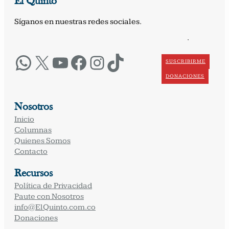
El Quinto
Síganos en nuestras redes sociales.
·
WhatsApp
X
YouTube
Facebook
Instagram
TikTok
SUSCRIBIRME
DONACIONES
Nosotros
Inicio
Columnas
Quienes Somos
Contacto
Recursos
Política de Privacidad
Paute con Nosotros
info@ElQuinto.com.co
Donaciones