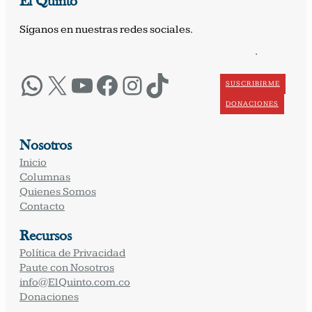
El Quinto
Síganos en nuestras redes sociales.
·
WhatsApp
X
YouTube
Facebook
Instagram
TikTok
SUSCRIBIRME
DONACIONES
Nosotros
Inicio
Columnas
Quienes Somos
Contacto
Recursos
Política de Privacidad
Paute con Nosotros
info@ElQuinto.com.co
Donaciones