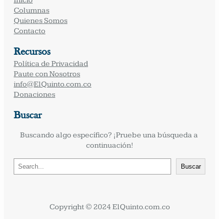
Inicio
Columnas
Quienes Somos
Contacto
Recursos
Política de Privacidad
Paute con Nosotros
info@ElQuinto.com.co
Donaciones
Buscar
Buscando algo específico? ¡Pruebe una búsqueda a 
continuación!
B
Buscar
u
s
c
a
Copyright © 2024 ElQuinto.com.co
r