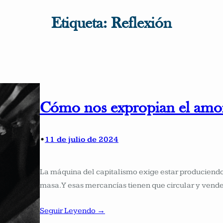
Etiqueta:
Reflexión
Cómo nos expropian el amo
•
11 de julio de 2024
La máquina del capitalismo exige estar produciend
masa. Y esas mercancías tienen que circular y ven
Seguir Leyendo →