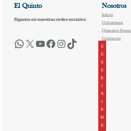
El Quinto
Nosotros
Inicio
Síganos en nuestras redes sociales.
Columnas
Quienes Som
·
Contacto
WhatsApp
X
YouTube
Facebook
Instagram
TikTok
S
U
S
C
R
I
B
I
R
M
E