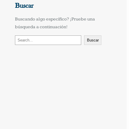
Buscar
Buscando algo específico? ¡Pruebe una 
búsqueda a continuación!
B
Buscar
u
s
c
a
r