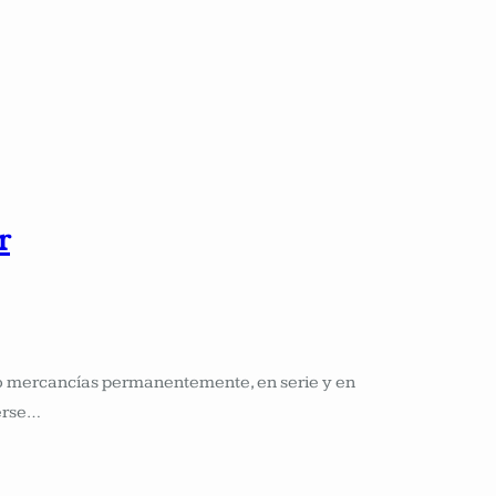
r
o mercancías permanentemente, en serie y en
derse…