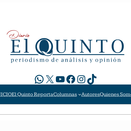
WhatsApp
X
YouTube
Facebook
Instagram
TikTok
NICIO
El Quinto Reporta
Columnas
Autores
Quienes Som