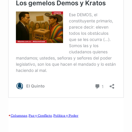
•
Columnas
, 
Paz y Conflicto
, 
Política y Poder