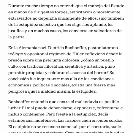
Durante mucho tiempo no entendí que el manejo del Estado
en manos de dirigentes torpes, autoritarios o moralmente
extraviados no dependía únicamente de ellos, sino también
de la estupidez colectiva que los elige, los aplaude, los
justifica y, en muchos casos, los convierte en salvadores de
la patria.
En la Alemania nazi, Dietrich Bonhoeffer, pastor luterano,
teólogo y opositor al régimen de Hitler, reflexionó desde la
prisión sobre una pregunta dolorosa: ¿cómo un pueblo
culto, con tradición filosófica, científica y artística, pudo
permitir, propiciar y celebrar el ascenso del horror? Su
conclusión fue inquietante: más allá de las condiciones
económicas, políticas o sociales, existía una fuerza más
peligrosa que la maldad misma: la estupidez.
Bonhoeffer entendía que contra el mal todavía es posible
luchar. El mal puede denunciarse, exponerse, enfrentarse e
incluso contenerse. Pero frente a la estupidez, decía,
estamos casi indefensos. Las razones caen en oídos sordos.
El estúpido no se reconoce como tal; por el contrario, suele
estar satisfecho de sí mismo. Cree que su opinión es lucidez,