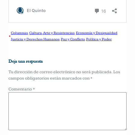
Columnas
, 
Cultura, Arte y Resistencias
, 
Economía y Desigualdad
, 
•
Justicia y Derechos Humanos
, 
Paz y Conflicto
, 
Política y Poder
Deja una respuesta
Tu dirección de correo electrónico no será publicada.
Los
campos obligatorios están marcados con
*
Comentario
*