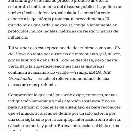
Sin embargo, este mismo proceso produce un efecto
colateral: el enfriamiento del discurso público. La política se
vuelve técnica, defensiva, calculada. La emoción cede
espacio a la gestión; la promesa, al procedimiento. El
mundo no es que arda sino que se congela lentamente en
protocolos, muros legales, métricas de riesgo y mapas de
influencia.
Tal vez por eso esta época puede describirse como una
Era
del Hielo
: no tanto por ausencia de movimiento, y sí, tal vez,
por su lentitud y densidad. Todo se desplaza, pero cuesta
verlo. Bajo la superficie, enormes masas históricas
continúan avanzando. Lo visible —
Trump, MAGA, ICE,
Groenlandia
— es solo el relieve momentáneo de una
estructura más profunda.
Comprender lo que está pasando exige, entonces, menos
indignación inmediata y más atención sostenida. Y no es
para justificar ni condenar de antemano, es para reconocer
que el mundo actual no se define por un solo actor ni por
una sola sigla, sino por la compleja interacción entre alerta,
cálculo, memoria y poder. En esa interacción, el hielo no es