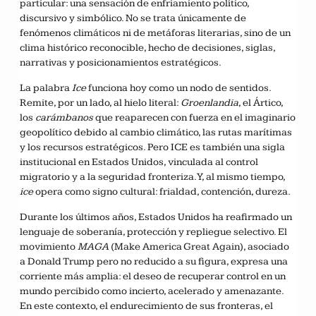
particular: una sensación de enfriamiento político,
discursivo y simbólico. No se trata únicamente de
fenómenos climáticos ni de metáforas literarias, sino de un
clima histórico reconocible, hecho de decisiones, siglas,
narrativas y posicionamientos estratégicos.
La palabra
Ice
funciona hoy como un nodo de sentidos.
Remite, por un lado, al hielo literal:
Groenlandia
, el Ártico,
los
carámbanos
que reaparecen con fuerza en el imaginario
geopolítico debido al cambio climático, las rutas marítimas
y los recursos estratégicos. Pero ICE es también una sigla
institucional en Estados Unidos, vinculada al control
migratorio y a la seguridad fronteriza. Y, al mismo tiempo,
ice
opera como signo cultural: frialdad, contención, dureza.
Durante los últimos años, Estados Unidos ha reafirmado un
lenguaje de soberanía, protección y repliegue selectivo. El
movimiento
MAGA
(Make America Great Again), asociado
a Donald Trump pero no reducido a su figura, expresa una
corriente más amplia: el deseo de recuperar control en un
mundo percibido como incierto, acelerado y amenazante.
En este contexto, el endurecimiento de sus fronteras, el