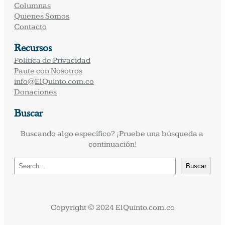
Columnas
Quienes Somos
Contacto
Recursos
Política de Privacidad
Paute con Nosotros
info@ElQuinto.com.co
Donaciones
Buscar
Buscando algo específico? ¡Pruebe una búsqueda a 
continuación!
B
Buscar
u
s
c
a
Copyright © 2024 ElQuinto.com.co
r