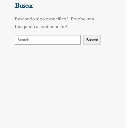
Buscar
Buscando algo específico? ¡Pruebe una 
búsqueda a continuación!
B
Buscar
u
s
c
a
r