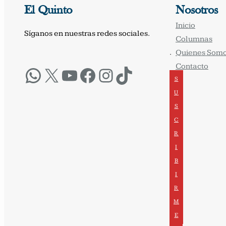
El Quinto
Nosotros
Inicio
Síganos en nuestras redes sociales.
Columnas
Quienes Som
·
Contacto
WhatsApp
X
YouTube
Facebook
Instagram
TikTok
S
U
S
C
R
I
B
I
R
M
E