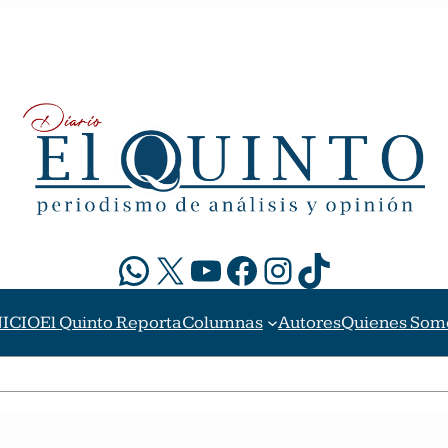
WhatsApp
X
YouTube
Facebook
Instagram
TikTok
NICIO
El Quinto Reporta
Columnas
Autores
Quienes Som