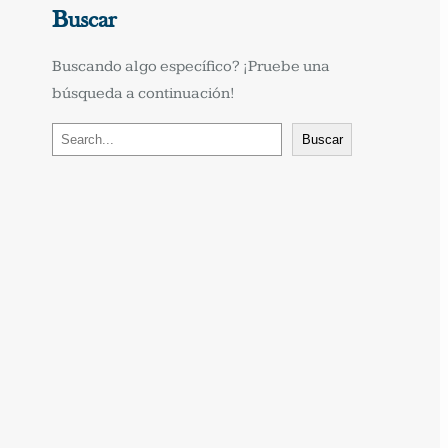
Buscar
Buscando algo específico? ¡Pruebe una 
búsqueda a continuación!
B
Buscar
u
s
c
a
r