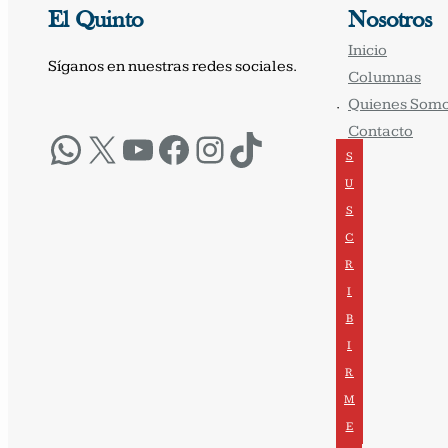
El Quinto
Nosotros
Inicio
Síganos en nuestras redes sociales.
Columnas
Quienes Som
·
Contacto
WhatsApp
X
YouTube
Facebook
Instagram
TikTok
S
U
S
C
R
I
B
I
R
M
E