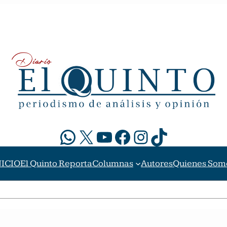
WhatsApp
X
YouTube
Facebook
Instagram
TikTok
NICIO
El Quinto Reporta
Columnas
Autores
Quienes Som