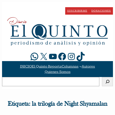
Saltar
al
SUSCRIBIRME
DONACIONES
contenido
WhatsApp
X
YouTube
Facebook
Instagram
TikTok
INICIO
El Quinto Reporta
Columnas
Autores
Quienes Somos
Buscar
Etiqueta:
la trilogía de Night Shyamalan