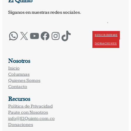
El Quinto
Síganos en nuestras redes sociales.
·
WhatsApp
X
YouTube
Facebook
Instagram
TikTok
SUSCRIBIRME
DONACIONES
Nosotros
Inicio
Columnas
Quienes Somos
Contacto
Recursos
Política de Privacidad
Paute con Nosotros
info@ElQuinto.com.co
Donaciones