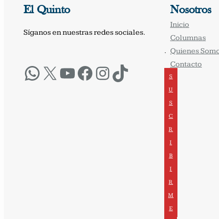
El Quinto
Nosotros
Inicio
Síganos en nuestras redes sociales.
Columnas
Quienes Som
·
Contacto
WhatsApp
X
YouTube
Facebook
Instagram
TikTok
S
U
S
C
R
I
B
I
R
M
E