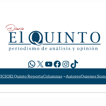
WhatsApp
X
YouTube
Facebook
Instagram
TikTok
NICIO
El Quinto Reporta
Columnas
Autores
Quienes Som