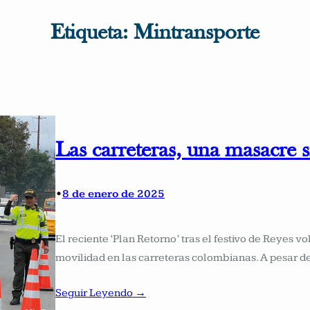
Etiqueta:
Mintransporte
Las carreteras, una masacre s
•
8 de enero de 2025
El reciente ‘Plan Retorno’ tras el festivo de Reyes v
movilidad en las carreteras colombianas. A pesar 
Seguir Leyendo →