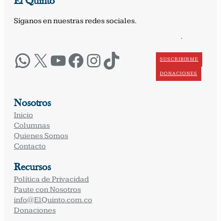
El Quinto
Síganos en nuestras redes sociales.
·
WhatsApp
X
YouTube
Facebook
Instagram
TikTok
SUSCRIBIRME
DONACIONES
Nosotros
Inicio
Columnas
Quienes Somos
Contacto
Recursos
Política de Privacidad
Paute con Nosotros
info@ElQuinto.com.co
Donaciones