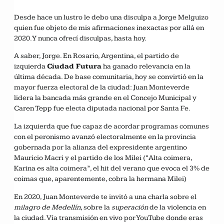
Desde hace un lustro le debo una disculpa a Jorge Melguizo
quien fue objeto de mis afirmaciones inexactas por allá en
2020. Y nunca ofrecí disculpas, hasta hoy.
A saber, Jorge. En Rosario, Argentina, el partido de
izquierda
Ciudad Futura
ha ganado relevancia en la
última década. De base comunitaria, hoy se convirtió en la
mayor fuerza electoral de la ciudad: Juan Monteverde
lidera la bancada más grande en el Concejo Municipal y
Caren Tepp fue electa diputada nacional por Santa Fe.
La izquierda que fue capaz de acordar programas comunes
con el peronismo avanzó electoralmente en la provincia
gobernada por la alianza del expresidente argentino
Mauricio Macri y el partido de los Milei (“Alta coimera,
Karina es alta coimera”, el hit del verano que evoca el 3% de
coimas que, aparentemente, cobra la hermana Milei)
En 2020, Juan Monteverde te invitó a una charla sobre el
milagro de Medellín
, sobre la
superación
de la violencia en
la ciudad. Vía transmisión en vivo por YouTube donde eras