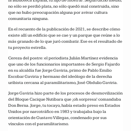
la Biblioteca España, tu
hijo de mostrar
. Según dicho medio,
no sólo se perdió plata, no sólo quedó mal construida, sino
que no hubo preocupación alguna por avivar cultura
comunitaria ninguna.
En el recuento de la publicación de 2021, se describe cómo
existe allí un edificio que se cae y un parque que reúne a lo
más granado de lo que juró combatir. Ese es el resultado de
tu proyecto estrella.
Cereza del postre: el periodista Julián Martínez evidencia
que uno de los funcionarios importantes de Sergio Fajardo
en su alcaldía fue Jorge Gaviria, primo de Pablo Emilio
Escobar Gaviria y hermano del ideólogo de la derecha
uribista cercana al paramilitarismo, José Obdulio Gaviria.
Jorge Gaviria hizo parte de los procesos de desmovilización
del Bloque Cacique Nutibara que ¡oh sorpresa! comandaba
Don Berna. Jorge, tu tocayo, había estado preso en Estados
Unidos por narcotráfico en 1983 y trabajaba bajo la
orientación de Gustavo Villegas, condenado por sus
vínculos con el paramilitarismo.