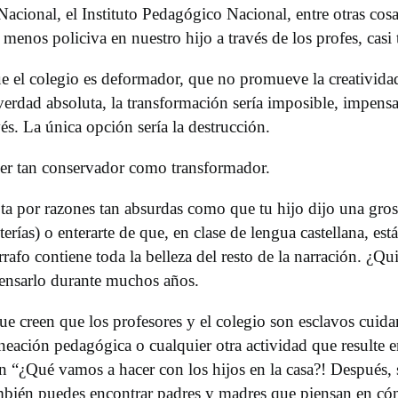
Nacional, el Instituto Pedagógico Nacional, entre otras co
enos policiva en nuestro hijo a través de los profes, casi 
ue el colegio es deformador, que no promueve la creatividad
 verdad absoluta, la transformación sería imposible, impens
és. La única opción sería la destrucción.
 ser tan conservador como transformador.
 por razones tan absurdas como que tu hijo dijo una groser
rías) o enterarte de que, en clase de lengua castellana, es
rrafo contiene toda la belleza del resto de la narración. ¿Q
ensarlo durante muchos años.
ue creen que los profesores y el colegio son esclavos cuid
eación pedagógica o cualquier otra actividad que resulte e
an “¿Qué vamos a hacer con los hijos en la casa?! Después,
mbién puedes encontrar padres y madres que piensan en cóm