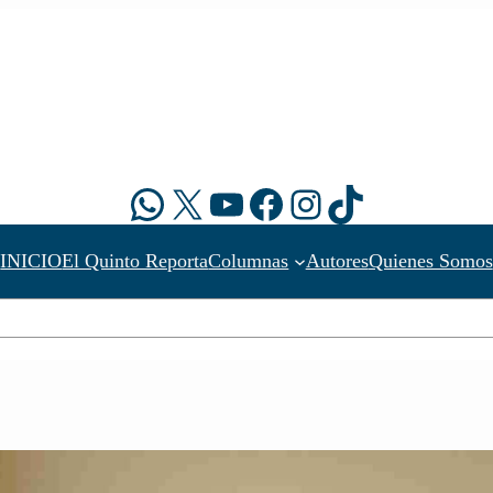
WhatsApp
X
YouTube
Facebook
Instagram
TikTok
INICIO
El Quinto Reporta
Columnas
Autores
Quienes Somos