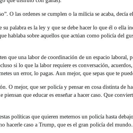
o que disfrutó con ganas).
aso”. O las ordenes se cumplen o la milicia se acaba, decía el
 su palabra es la ley y que se debe hacer lo que él o ella 
que hablaba sobre aquellos que actúan como policía del gus
enten que una labor de coordinación de un espacio laboral,
uso si lo que la labor requiere es conversación, acuerdos,
metes un error, lo pagas. Aun mejor, que sepas que te puedo
ión. O mejor, que ser policía y pensar en cosa distinta de 
ue piensan que educar es enseñar a hacer caso. Que convier
stas políticas que quieren meternos un policía hasta deba
o hacerle caso a Trump, que es el gran policía del mundo.