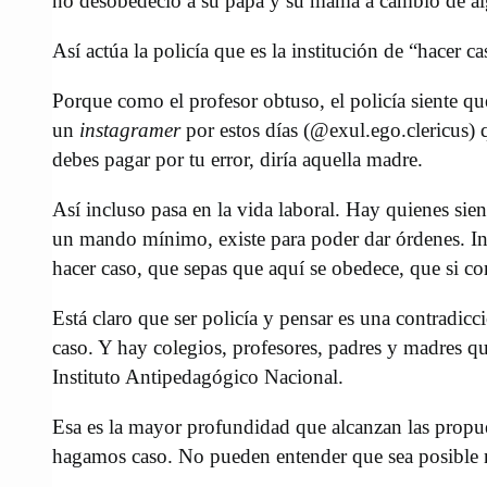
no desobedeció a su papá y su mamá a cambio de alg
Así actúa la policía que es la institución de “hacer c
Porque como el profesor obtuso, el policía siente que
un
instagramer
por estos días (@exul.ego.clericus) 
debes pagar por tu error, diría aquella madre.
Así incluso pasa en la vida laboral. Hay quienes si
un mando mínimo, existe para poder dar órdenes. Incl
hacer caso, que sepas que aquí se obedece, que si co
Está claro que ser policía y pensar es una contradicc
caso. Y hay colegios, profesores, padres y madres q
Instituto Antipedagógico Nacional.
Esa es la mayor profundidad que alcanzan las propue
hagamos caso. No pueden entender que sea posible n