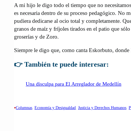
A mi hijo le digo todo el tiempo que no necesitamos d
es necesaria dentro de su proceso pedagógico. No m
pudiera dedicarse al ocio total y completamente. Qu
granos de maíz y fríjoles tirados en el patio que só
groserías y de Zoro.
Siempre le digo que, como canta Eskorbuto, donde h
👉 También te puede interesar:
Una disculpa para El Arreglador de Medellín
•
Columnas
, 
Economía y Desigualdad
, 
Justicia y Derechos Humanos
, 
P