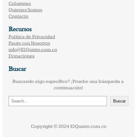
Columnas
Quienes Somos
Contacto
Recursos
Política de Privacidad
Paute con Nosotros
info@ElQuinto.com.co
Donaciones
Buscar
Buscando algo específico? ¡Pruebe una búsqueda a 
continuación!
B
Buscar
u
s
c
a
Copyright © 2024 ElQuinto.com.co
r