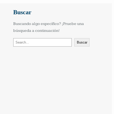
Buscar
Buscando algo específico? ¡Pruebe una 
búsqueda a continuación!
B
Buscar
u
s
c
a
r