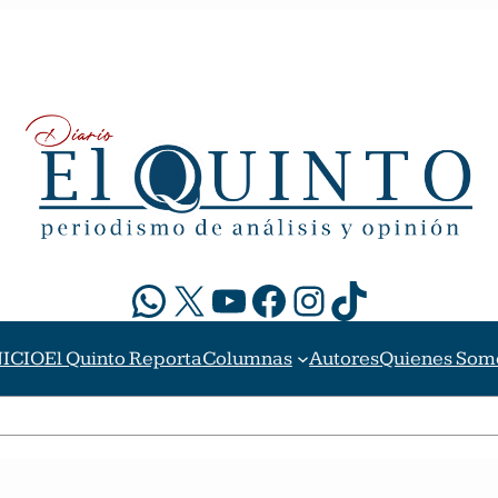
WhatsApp
X
YouTube
Facebook
Instagram
TikTok
NICIO
El Quinto Reporta
Columnas
Autores
Quienes Som