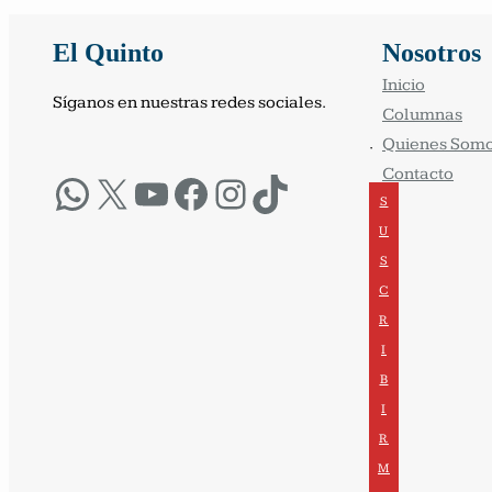
El Quinto
Nosotros
Inicio
Síganos en nuestras redes sociales.
Columnas
Quienes Som
·
Contacto
WhatsApp
X
YouTube
Facebook
Instagram
TikTok
S
U
S
C
R
I
B
I
R
M